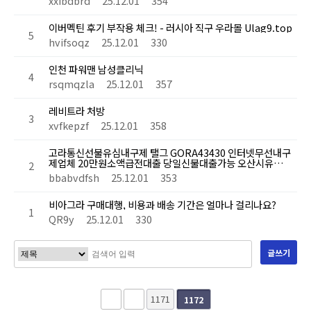
xxibdbrd
25.12.01
354
이버멕틴 후기 부작용 체크! - 러시아 직구 우라몰 Ulag9.top
5
hvifsoqz
25.12.01
330
인천 파워맨 남성클리닉
4
rsqmqzla
25.12.01
357
레비트라 처방
3
xvfkepzf
25.12.01
358
고라통신선불유심내구제 탤그 GORA43430 인터넷무선내구
제업체 20만원소액급전대출 당일신불대출가능 오산시유…
2
bbabvdfsh
25.12.01
353
비아그라 구매대행, 비용과 배송 기간은 얼마나 걸리나요?
1
QR9y
25.12.01
330
글쓰기
1171
1172