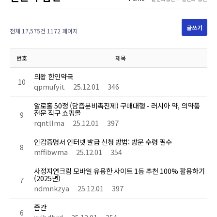
글쓰기
전체 17,575건 1172 페이지
번호
제목
의왕 한인약국
10
qpmufyit
25.12.01
346
알로홀 50정 (담즙분비촉진제) 구매대행 - 러시아 약, 의약품
전문 직구 쇼핑몰
9
rqntllma
25.12.01
397
인감증명서 인터넷 발급 신청 방법: 방문 수령 필수
8
mffibwma
25.12.01
354
사정지연크림 모바일 유용한 사이트 1등 추천 100% 활용하기
(2025년)
7
ndmnkzya
25.12.01
397
좀간
6