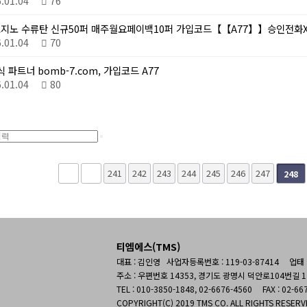
6.01.04
76
 토지노 수류탄 신규50퍼 매주월요페이백10퍼 가입코드【【A77】】승인전화
6.01.04
70
 파트너 bomb-7.com, 가입코드 A77
6.01.04
80
다음
맨끝
241
242
243
244
245
246
247
248
티엠에스(TMS)
대표 : 김인영 사업자등록번호 : 119-03-87414
업태 
주소 : 우편번호 14353, 경기도 광명시 덕안로104번길 1
TEL : 010-3850-1848, 02-6676-4560
FAX : 02-66
COPYRIGHT(C) 2019 TMS CO. ALL RIGHTS RESERV