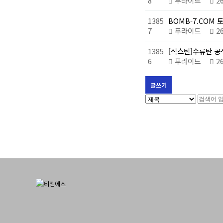
8
푸라이드
2
1385
BOMB-7.COM
7
푸라이드
2
1385
[식스틴]수류탄 공식
6
푸라이드
2
글쓰기
처음
이전