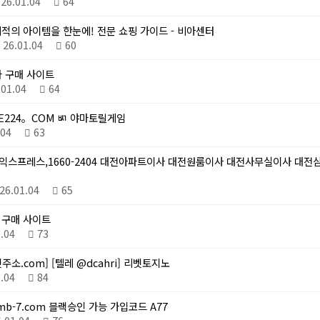
26.01.04
64
적의 아이템을 한눈에! 전문 쇼핑 가이드 - 비아센터
26.01.04
60
 구매 사이트
.01.04
64
TE224。COM ㅴ 야마토릴게임
1.04
63
익스프레스,1660-2404 대전아파트이사 대전원룸이사 대전사무실이사 대전
26.01.04
65
 구매 사이트
1.04
73
소.com] [텔레 @dcahri] 리벳토지노
1.04
84
b-7.com 블랙승인 가능 가입코드 A77