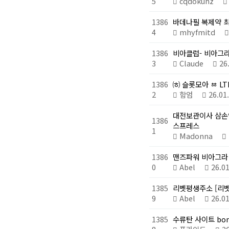
5
cqdokuhz
1386
바데나필 복제약 최
4
mhyfmitd
1386
비아클럽- 비아그라
3
Claude
26
1386
㈍ 슬롯모아 ㆅ L
2
함엄
26.0
대전보관이사 삼손
1386
스프레스
1
Madonna
1386
맨즈파워 비아그라
0
Abel
26.0
1385
리벳평생주소 [리벳주
9
Abel
26.0
1385
수류탄 사이트 bom