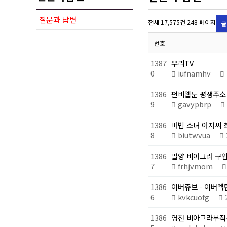
질문과 답변
전체 17,575건 248 페이지
글
번호
1387
우리TV
0
iufnamhv
1386
펀비웹툰 평생주소 -
9
gavypbrp
1386
마법 소녀 아저씨 
8
biutwvua
1386
밀양 비아그라 구입
7
frhjvmom
1386
이버쥬브 - 이버멕틴
6
kvkcuofg
1386
영천 비아그라부작